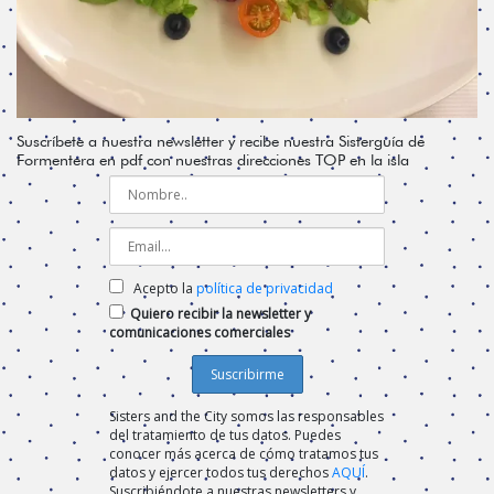
Suscríbete a nuestra newsletter y recibe nuestra Sisterguía de
Formentera en pdf con nuestras direcciones TOP en la isla
Acepto la
política de privacidad
Quiero recibir la newsletter y
comunicaciones comerciales
Sisters and the City somos las responsables
del tratamiento de tus datos. Puedes
conocer más acerca de cómo tratamos tus
datos y ejercer todos tus derechos
AQUÍ
.
Suscribiéndote a nuestras newsletters y