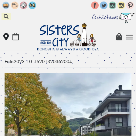
Skip
to
content
Contáctanos
Foto2023-10-16201320362004