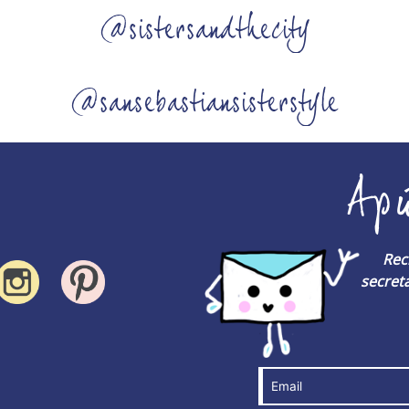
@sistersandthecity
@sansebastiansisterstyle
Ap
Rec
secreta