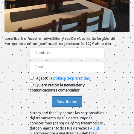
Suscríbete a nuestra newsletter y recibe nuestra Sisterguía de
Formentera en pdf con nuestras direcciones TOP en la isla
Acepto la
política de privacidad
Quiero recibir la newsletter y
comunicaciones comerciales
Sisters and the City somos las responsables
del tratamiento de tus datos. Puedes
conocer más acerca de cómo tratamos tus
datos y ejercer todos tus derechos
AQUÍ
.
Suscribiéndote a nuestras newsletters y