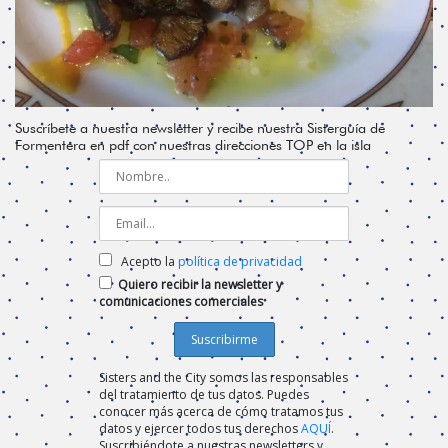
Suscríbete a nuestra newsletter y recibe nuestra Sisterguía de
Formentera en pdf con nuestras direcciones TOP en la isla
Acepto la
política de privacidad
Quiero recibir la newsletter y
comunicaciones comerciales
Sisters and the City somos las responsables
del tratamiento de tus datos. Puedes
conocer más acerca de cómo tratamos tus
datos y ejercer todos tus derechos
AQUÍ
.
Suscribiéndote a nuestras newsletters y