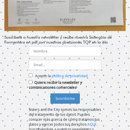
Suscríbete a nuestra newsletter y recibe nuestra Sisterguía de
Formentera en pdf con nuestras direcciones TOP en la isla
Acepto la
política de privacidad
Quiero recibir la newsletter y
comunicaciones comerciales
Sisters and the City somos las responsables
del tratamiento de tus datos. Puedes
conocer más acerca de cómo tratamos tus
datos y ejercer todos tus derechos
AQUÍ
.
Suscribiéndote a nuestras newsletters y