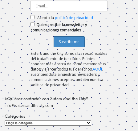
Acepto la
política de privacidad
Quiero recibir la newsletter y
comunicaciones comerciales
Sisters and the City somos las responsables
del tratamiento de tus datos. Puedes
conocer más acerca de cómo tratamos tus
datos y ejercer todos tus derechos
AQUÍ
.
Suscribiéndote a nuestras newsletters y
comunicaciones aceptas también nuestra
política de privacidad.
¿Quiéres contactar con Sisters and the City?
info@sistersandthecity.com
Categorías
Categorías