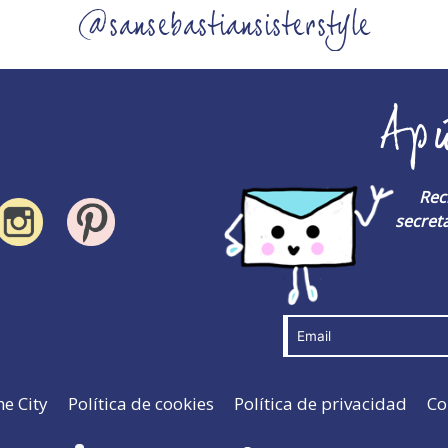
@sansebastiansisterstyle
Ap
Rec
secreta
he City
Política de cookies
Política de privacidad
Co