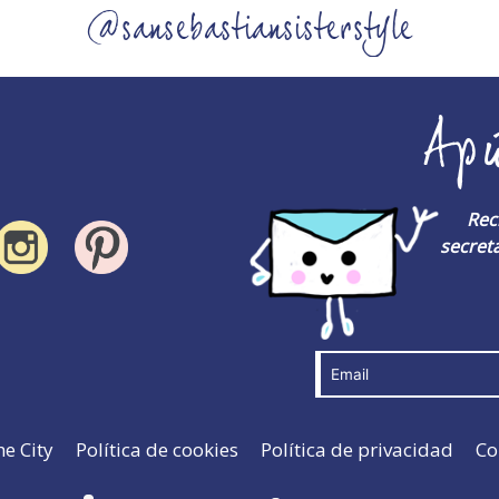
@sansebastiansisterstyle
Ap
Rec
secreta
he City
Política de cookies
Política de privacidad
Co