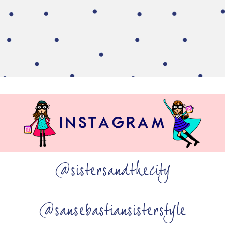
@sistersandthecity
@sansebastiansisterstyle