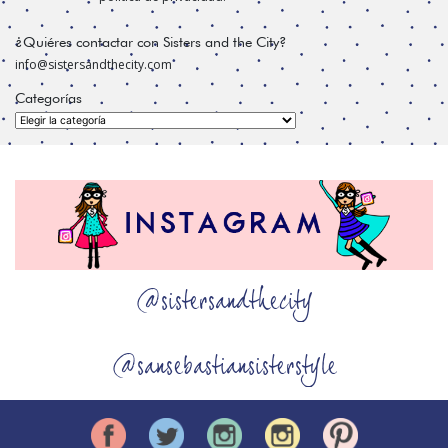
¿Quiéres contactar con Sisters and the City?
info@sistersandthecity.com
Categorías
Categorías
@sistersandthecity
@sansebastiansisterstyle