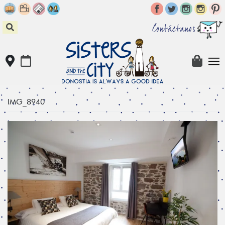
Skip
to
content
Contáctanos
IMG_8940