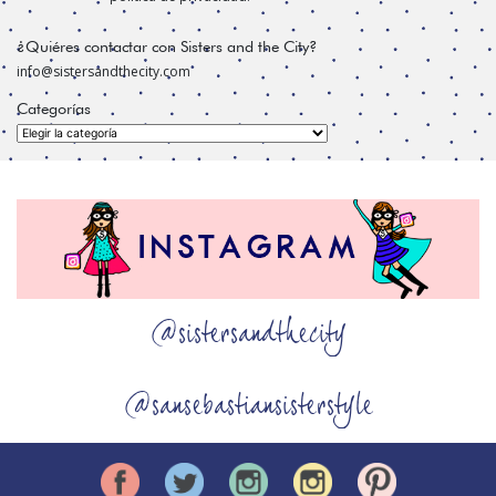
¿Quiéres contactar con Sisters and the City?
info@sistersandthecity.com
Categorías
Categorías
@sistersandthecity
@sansebastiansisterstyle