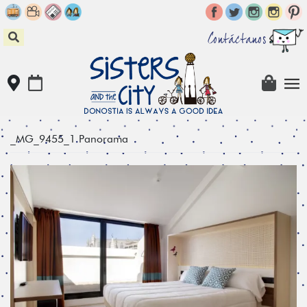
Skip
to
content
Contáctanos
_MG_9455_1 Panorama