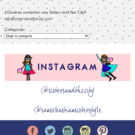
¿Quiéres contactar con Sisters and the City?
info@sistersandthecity.com
Categorías
Categorías
@sistersandthecity
@sansebastiansisterstyle