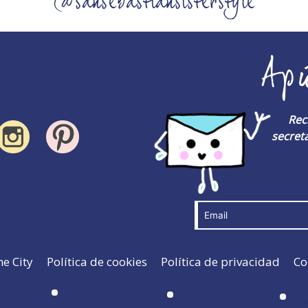
@sansebastiansisterstyle
Ap
Rec
secreta
he City
Política de cookies
Política de privacidad
Co