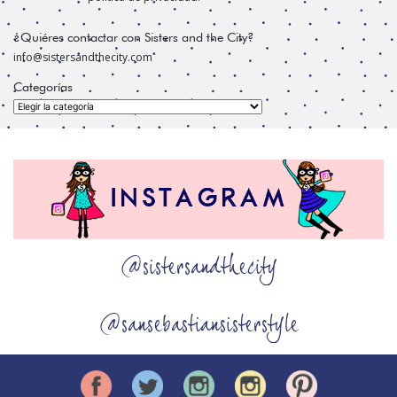
¿Quiéres contactar con Sisters and the City?
info@sistersandthecity.com
Categorías
Categorías
@sistersandthecity
@sansebastiansisterstyle