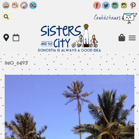
Skip
to
content
Contáctanos
IMG_6493