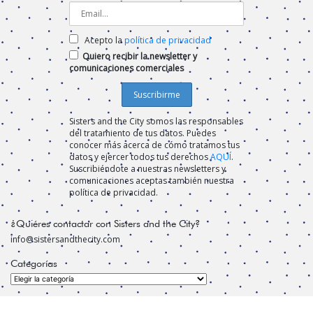
Acepto la
política de privacidad
Quiero recibir la newsletter y
comunicaciones comerciales
Sisters and the City somos las responsables
del tratamiento de tus datos. Puedes
conocer más acerca de cómo tratamos tus
datos y ejercer todos tus derechos
AQUÍ
.
Suscribiéndote a nuestras newsletters y
comunicaciones aceptas también nuestra
política de privacidad.
¿Quiéres contactar con Sisters and the City?
info@sistersandthecity.com
Categorías
Categorías