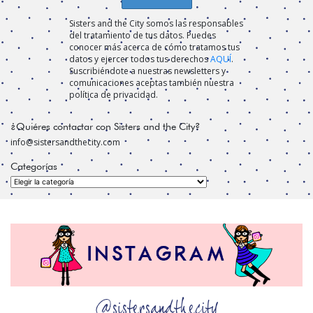
Sisters and the City somos las responsables
del tratamiento de tus datos. Puedes
conocer más acerca de cómo tratamos tus
datos y ejercer todos tus derechos
AQUÍ
.
Suscribiéndote a nuestras newsletters y
comunicaciones aceptas también nuestra
política de privacidad.
¿Quiéres contactar con Sisters and the City?
info@sistersandthecity.com
Categorías
Categorías
@sistersandthecity