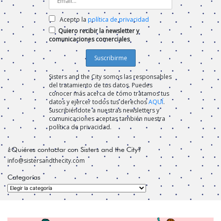
Acepto la
política de privacidad
Quiero recibir la newsletter y
comunicaciones comerciales
Sisters and the City somos las responsables
del tratamiento de tus datos. Puedes
conocer más acerca de cómo tratamos tus
datos y ejercer todos tus derechos
AQUÍ
.
Suscribiéndote a nuestras newsletters y
comunicaciones aceptas también nuestra
política de privacidad.
¿Quiéres contactar con Sisters and the City?
info@sistersandthecity.com
Categorías
Categorías