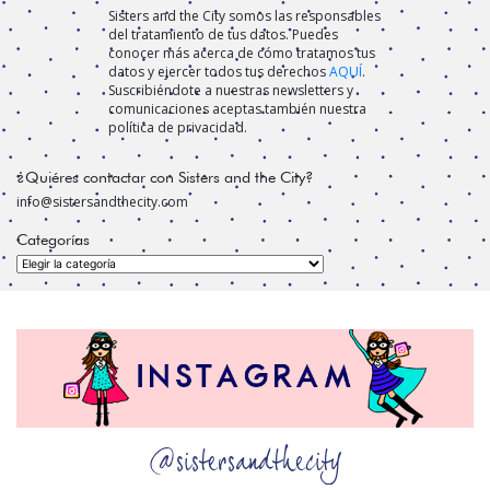
Sisters and the City somos las responsables
del tratamiento de tus datos. Puedes
conocer más acerca de cómo tratamos tus
datos y ejercer todos tus derechos
AQUÍ
.
Suscribiéndote a nuestras newsletters y
comunicaciones aceptas también nuestra
política de privacidad.
¿Quiéres contactar con Sisters and the City?
info@sistersandthecity.com
Categorías
Categorías
@sistersandthecity