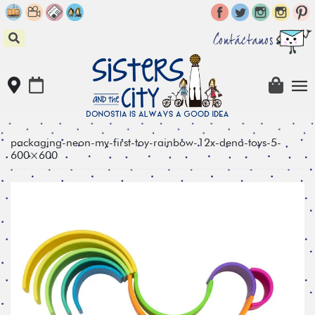
Skip
to
content
Contáctanos
packaging-neon-my-first-toy-rainbow-12x-dena-toys-5-
600×600