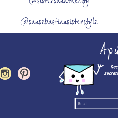
@sistersandthecity
@sansebastiansisterstyle
Ap
Rec
secreta