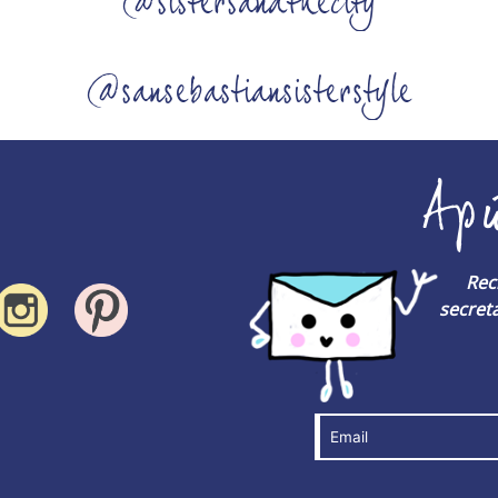
@sistersandthecity
@sansebastiansisterstyle
Ap
Rec
secreta