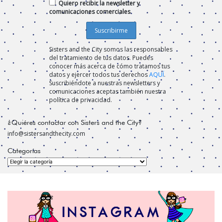
Quiero recibir la newsletter y
comunicaciones comerciales
Sisters and the City somos las responsables
del tratamiento de tus datos. Puedes
conocer más acerca de cómo tratamos tus
datos y ejercer todos tus derechos
AQUÍ
.
Suscribiéndote a nuestras newsletters y
comunicaciones aceptas también nuestra
política de privacidad.
¿Quiéres contactar con Sisters and the City?
info@sistersandthecity.com
Categorías
Categorías