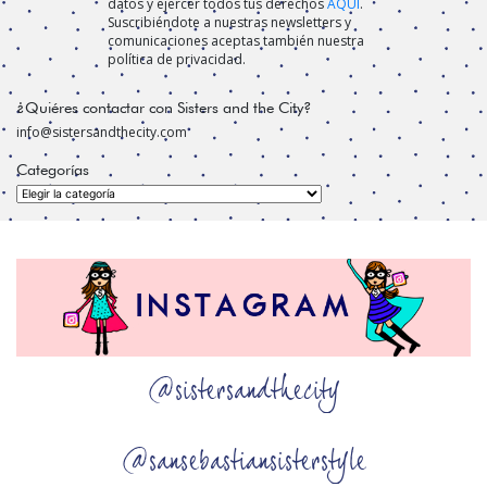
datos y ejercer todos tus derechos
AQUÍ
.
Suscribiéndote a nuestras newsletters y
comunicaciones aceptas también nuestra
política de privacidad.
¿Quiéres contactar con Sisters and the City?
info@sistersandthecity.com
Categorías
Categorías
@sistersandthecity
@sansebastiansisterstyle