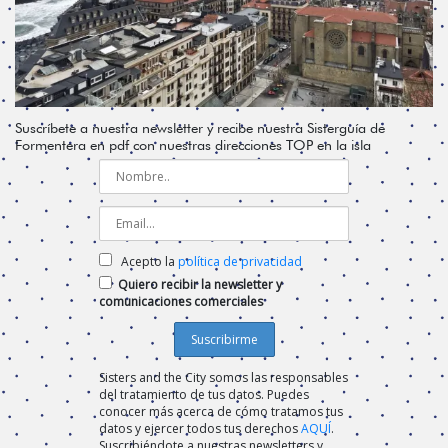
Suscríbete a nuestra newsletter y recibe nuestra Sisterguía de
Formentera en pdf con nuestras direcciones TOP en la isla
Acepto la
política de privacidad
Quiero recibir la newsletter y
comunicaciones comerciales
Sisters and the City somos las responsables
del tratamiento de tus datos. Puedes
conocer más acerca de cómo tratamos tus
datos y ejercer todos tus derechos
AQUÍ
.
Suscribiéndote a nuestras newsletters y