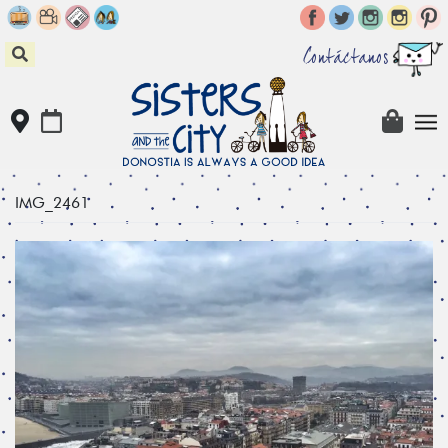
Skip
to
content
Contáctanos
IMG_2461