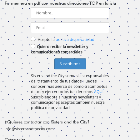
Formentera en pdf con nuestras direcciones TOP en la isla
Acepto la
política de privacidad
Quiero recibir la newsletter y
comunicaciones comerciales
Sisters and the City somos las responsables
del tratamiento de tus datos. Puedes
conocer más acerca de cómo tratamos tus
datos y ejercer todos tus derechos
AQUÍ
.
Suscribiéndote a nuestras newsletters y
comunicaciones aceptas también nuestra
política de privacidad.
¿Quiéres contactar con Sisters and the City?
info@sistersandthecity.com
Categorías