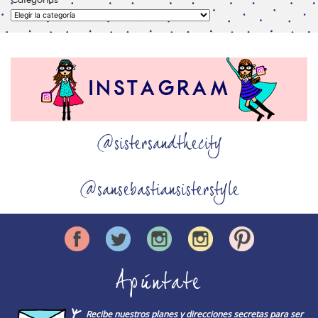
Categorías
@sistersandthecity
@sansebastiansisterstyle
Apúntate
Recibe nuestros planes y direcciones secretas para ser