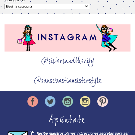
Categorías
@sistersandthecity
@sansebastiansisterstyle
Apúntate
Recibe nuestros planes y direcciones secretas para ser