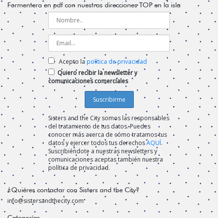
Formentera en pdf con nuestras direcciones TOP en la isla
Acepto la
política de privacidad
Quiero recibir la newsletter y
comunicaciones comerciales
Sisters and the City somos las responsables
del tratamiento de tus datos. Puedes
conocer más acerca de cómo tratamos tus
datos y ejercer todos tus derechos
AQUÍ
.
Suscribiéndote a nuestras newsletters y
comunicaciones aceptas también nuestra
política de privacidad.
¿Quiéres contactar con Sisters and the City?
info@sistersandthecity.com
Categorías