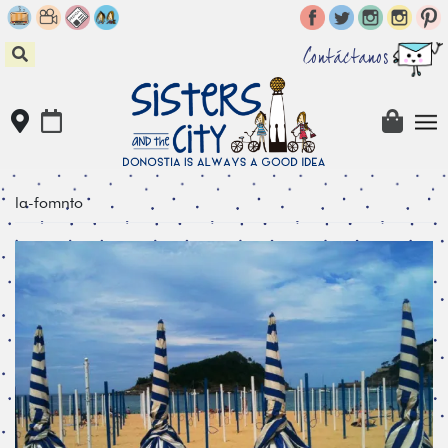
Skip
to
content
Contáctanos
la-fomnto