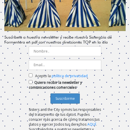
Suscríbete a nuestra newsletter y recibe nuestra Sisterguía de
Formentera en pdf con nuestras direcciones TOP en la isla
Acepto la
política de privacidad
Quiero recibir la newsletter y
comunicaciones comerciales
Sisters and the City somos las responsables
del tratamiento de tus datos. Puedes
conocer más acerca de cómo tratamos tus
datos y ejercer todos tus derechos
AQUÍ
.
Suscribiéndote a nuestras newsletters y