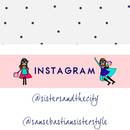
@sistersandthecity
@sansebastiansisterstyle