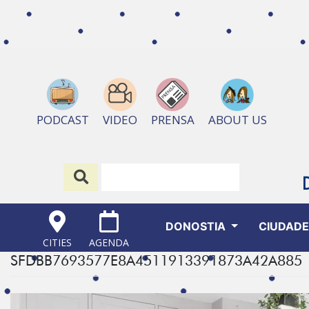
ABOUT US
PODCAST
VIDEO
PRENSA
DONOSTIA
CIUDAD
CITIES
AGENDA
SFDBB7693577E8A4511913391873A42A885