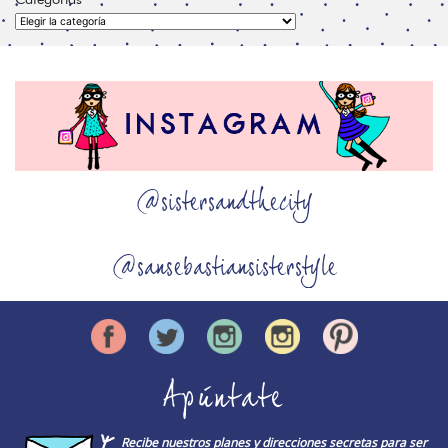
Categorías
@sistersandthecity
@sansebastiansisterstyle
Apúntate
Recibe nuestros planes y direcciones secretas para ser