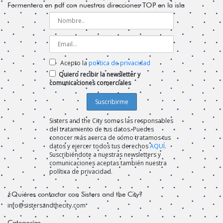
Formentera en pdf con nuestras direcciones TOP en la isla
Acepto la
política de privacidad
Quiero recibir la newsletter y
comunicaciones comerciales
Sisters and the City somos las responsables
del tratamiento de tus datos. Puedes
conocer más acerca de cómo tratamos tus
datos y ejercer todos tus derechos
AQUÍ
.
Suscribiéndote a nuestras newsletters y
comunicaciones aceptas también nuestra
política de privacidad.
¿Quiéres contactar con Sisters and the City?
info@sistersandthecity.com
Categorías