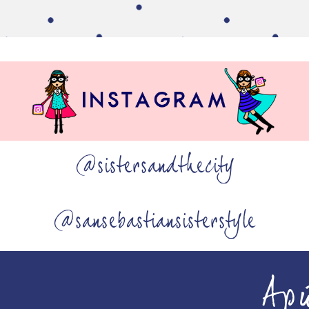
@sistersandthecity
@sansebastiansisterstyle
Ap