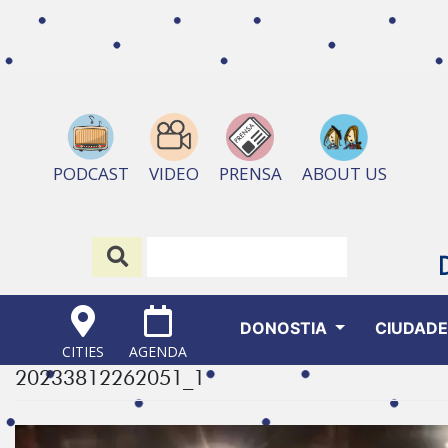
ABOUT US
PODCAST
VIDEO
PRENSA
DONOSTIA
CIUDAD
CITIES
AGENDA
20233812262051_1