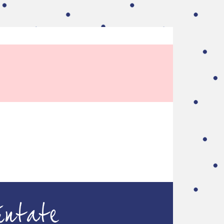
úntate