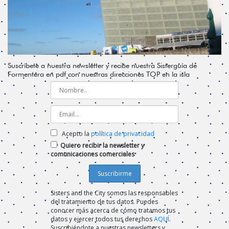
Suscríbete a nuestra newsletter y recibe nuestra Sisterguía de
Formentera en pdf con nuestras direcciones TOP en la isla
Acepto la
política de privacidad
Quiero recibir la newsletter y
comunicaciones comerciales
Sisters and the City somos las responsables
del tratamiento de tus datos. Puedes
conocer más acerca de cómo tratamos tus
datos y ejercer todos tus derechos
AQUÍ
.
Suscribiéndote a nuestras newsletters y