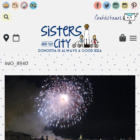
Skip
to
content
Contáctanos
IMG_8940