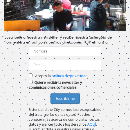
Suscríbete a nuestra newsletter y recibe nuestra Sisterguía de
Formentera en pdf con nuestras direcciones TOP en la isla
Acepto la
política de privacidad
Quiero recibir la newsletter y
comunicaciones comerciales
Sisters and the City somos las responsables
del tratamiento de tus datos. Puedes
conocer más acerca de cómo tratamos tus
datos y ejercer todos tus derechos
AQUÍ
.
Suscribiéndote a nuestras newsletters y