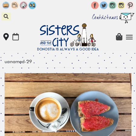
Skip
to
content
Contáctanos
unnamed-29