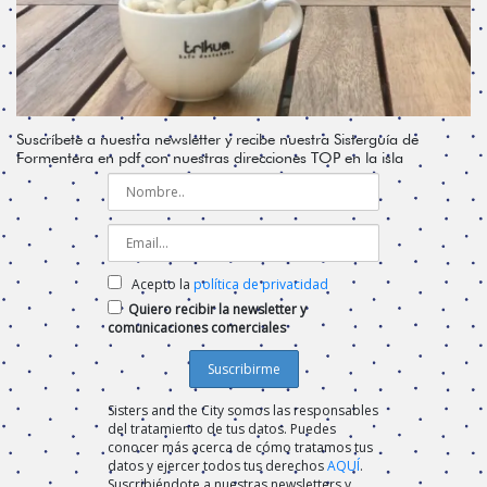
Suscríbete a nuestra newsletter y recibe nuestra Sisterguía de
Formentera en pdf con nuestras direcciones TOP en la isla
Acepto la
política de privacidad
Quiero recibir la newsletter y
comunicaciones comerciales
Sisters and the City somos las responsables
del tratamiento de tus datos. Puedes
conocer más acerca de cómo tratamos tus
datos y ejercer todos tus derechos
AQUÍ
.
Suscribiéndote a nuestras newsletters y