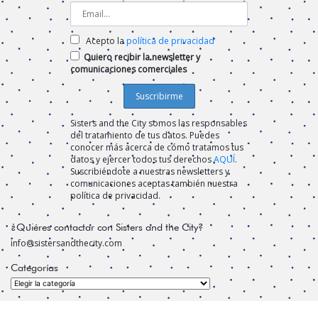
Acepto la
política de privacidad
Quiero recibir la newsletter y
comunicaciones comerciales
Sisters and the City somos las responsables
del tratamiento de tus datos. Puedes
conocer más acerca de cómo tratamos tus
datos y ejercer todos tus derechos
AQUÍ
.
Suscribiéndote a nuestras newsletters y
comunicaciones aceptas también nuestra
política de privacidad.
¿Quiéres contactar con Sisters and the City?
info@sistersandthecity.com
Categorías
Categorías