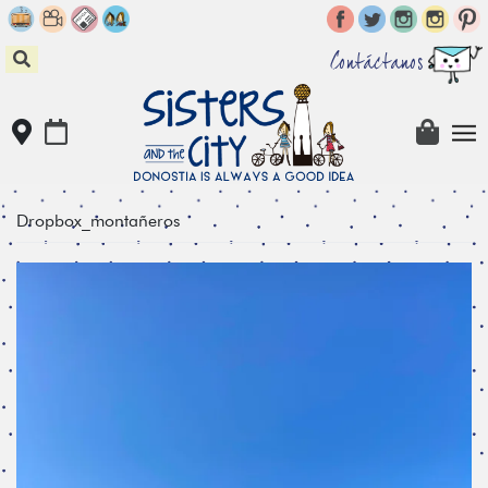
Skip
to
content
Contáctanos
Dropbox_montañeros