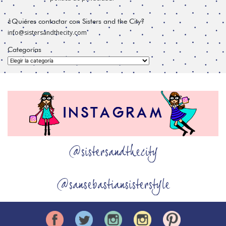
¿Quiéres contactar con Sisters and the City?
info@sistersandthecity.com
Categorías
Categorías
@sistersandthecity
@sansebastiansisterstyle