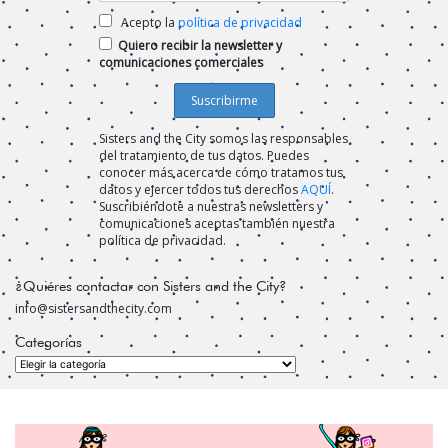
Acepto la
política de privacidad
Quiero recibir la newsletter y
comunicaciones comerciales
Sisters and the City somos las responsables
del tratamiento de tus datos. Puedes
conocer más acerca de cómo tratamos tus
datos y ejercer todos tus derechos
AQUÍ
.
Suscribiéndote a nuestras newsletters y
comunicaciones aceptas también nuestra
política de privacidad.
¿Quiéres contactar con Sisters and the City?
info@sistersandthecity.com
Categorías
Categorías