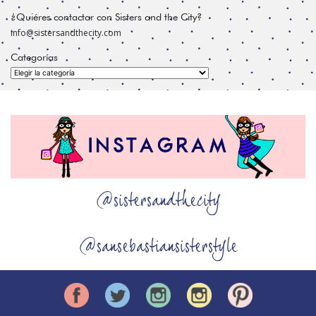
¿Quiéres contactar con Sisters and the City?
info@sistersandthecity.com
Categorías
Categorías
@sistersandthecity
@sansebastiansisterstyle