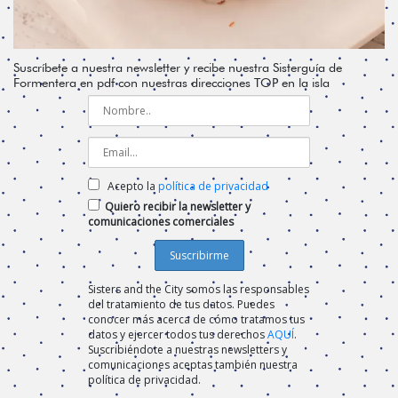
Suscríbete a nuestra newsletter y recibe nuestra Sisterguía de
Formentera en pdf con nuestras direcciones TOP en la isla
Acepto la
política de privacidad
Quiero recibir la newsletter y
comunicaciones comerciales
Sisters and the City somos las responsables
del tratamiento de tus datos. Puedes
conocer más acerca de cómo tratamos tus
datos y ejercer todos tus derechos
AQUÍ
.
Suscribiéndote a nuestras newsletters y
comunicaciones aceptas también nuestra
política de privacidad.