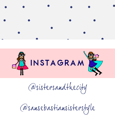
@sistersandthecity
@sansebastiansisterstyle