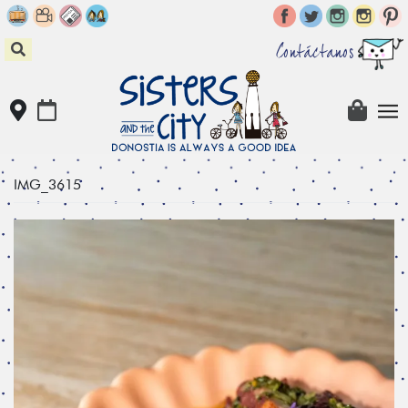
Skip
to
content
Contáctanos
IMG_3615