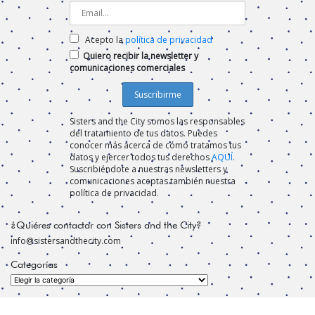
Acepto la
política de privacidad
Quiero recibir la newsletter y
comunicaciones comerciales
Sisters and the City somos las responsables
del tratamiento de tus datos. Puedes
conocer más acerca de cómo tratamos tus
datos y ejercer todos tus derechos
AQUÍ
.
Suscribiéndote a nuestras newsletters y
comunicaciones aceptas también nuestra
política de privacidad.
¿Quiéres contactar con Sisters and the City?
info@sistersandthecity.com
Categorías
Categorías