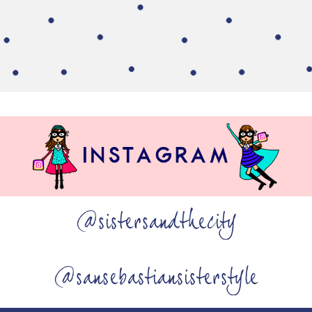
@sistersandthecity
@sansebastiansisterstyle