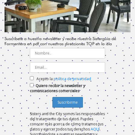
Suscríbete a nuestra newsletter y recibe nuestra Sisterguía de
Formentera en pdf con nuestras direcciones TOP en la isla
Acepto la
política de privacidad
Quiero recibir la newsletter y
comunicaciones comerciales
Sisters and the City somos las responsables
del tratamiento de tus datos. Puedes
conocer más acerca de cómo tratamos tus
datos y ejercer todos tus derechos
AQUÍ
.
Suscribiéndote a nuestras newsletters y