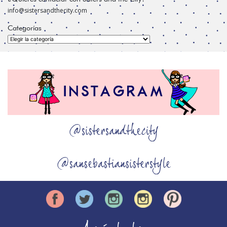
info@sistersandthecity.com
Categorías
Categorías
@sistersandthecity
@sansebastiansisterstyle