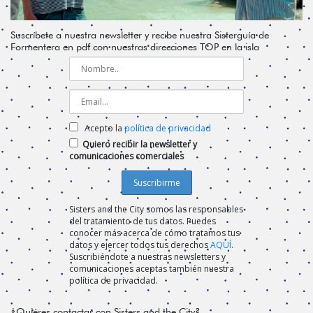
Suscríbete a nuestra newsletter y recibe nuestra Sisterguía de
Formentera en pdf con nuestras direcciones TOP en la isla
Acepto la
política de privacidad
Quiero recibir la newsletter y
comunicaciones comerciales
Sisters and the City somos las responsables
del tratamiento de tus datos. Puedes
conocer más acerca de cómo tratamos tus
datos y ejercer todos tus derechos
AQUÍ
.
Suscribiéndote a nuestras newsletters y
comunicaciones aceptas también nuestra
política de privacidad.
¿Quiéres contactar con Sisters and the City?