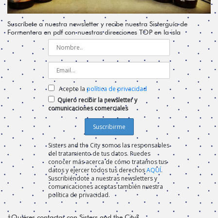
Suscríbete a nuestra newsletter y recibe nuestra Sisterguía de
Formentera en pdf con nuestras direcciones TOP en la isla
Acepto la
política de privacidad
Quiero recibir la newsletter y
comunicaciones comerciales
Sisters and the City somos las responsables
del tratamiento de tus datos. Puedes
conocer más acerca de cómo tratamos tus
datos y ejercer todos tus derechos
AQUÍ
.
Suscribiéndote a nuestras newsletters y
comunicaciones aceptas también nuestra
política de privacidad.
¿Quiéres contactar con Sisters and the City?