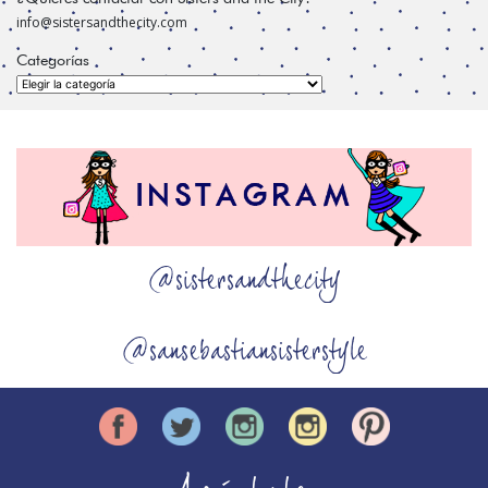
info@sistersandthecity.com
Categorías
Categorías
@sistersandthecity
@sansebastiansisterstyle