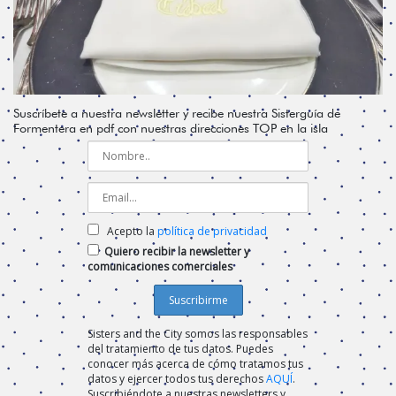
Suscríbete a nuestra newsletter y recibe nuestra Sisterguía de
Formentera en pdf con nuestras direcciones TOP en la isla
Acepto la
política de privacidad
Quiero recibir la newsletter y
comunicaciones comerciales
Sisters and the City somos las responsables
del tratamiento de tus datos. Puedes
conocer más acerca de cómo tratamos tus
datos y ejercer todos tus derechos
AQUÍ
.
Suscribiéndote a nuestras newsletters y