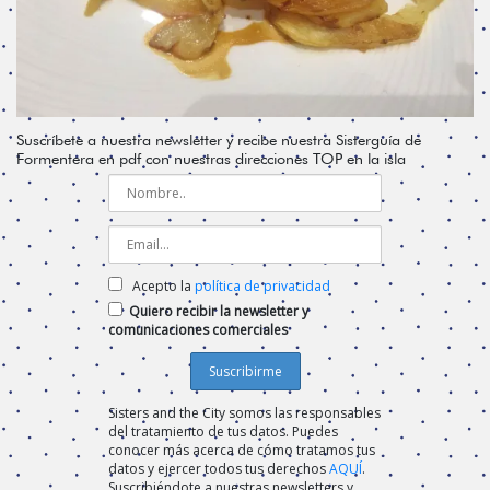
Suscríbete a nuestra newsletter y recibe nuestra Sisterguía de
Formentera en pdf con nuestras direcciones TOP en la isla
Acepto la
política de privacidad
Quiero recibir la newsletter y
comunicaciones comerciales
Sisters and the City somos las responsables
del tratamiento de tus datos. Puedes
conocer más acerca de cómo tratamos tus
datos y ejercer todos tus derechos
AQUÍ
.
Suscribiéndote a nuestras newsletters y