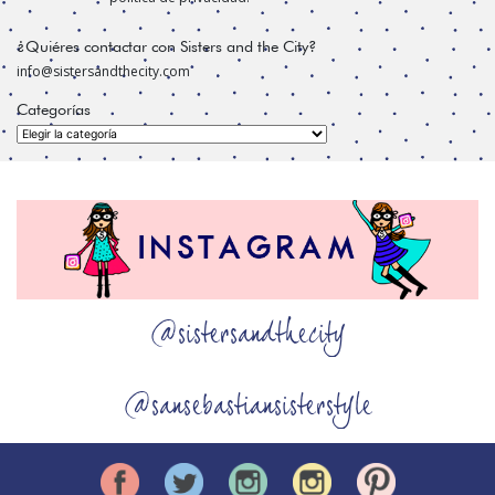
¿Quiéres contactar con Sisters and the City?
info@sistersandthecity.com
Categorías
Categorías
@sistersandthecity
@sansebastiansisterstyle