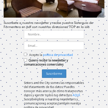
Suscríbete a nuestra newsletter y recibe nuestra Sisterguía de
Formentera en pdf con nuestras direcciones TOP en la isla
Acepto la
política de privacidad
Quiero recibir la newsletter y
comunicaciones comerciales
Sisters and the City somos las responsables
del tratamiento de tus datos. Puedes
conocer más acerca de cómo tratamos tus
datos y ejercer todos tus derechos
AQUÍ
.
Suscribiéndote a nuestras newsletters y
comunicaciones aceptas también nuestra
política de privacidad.